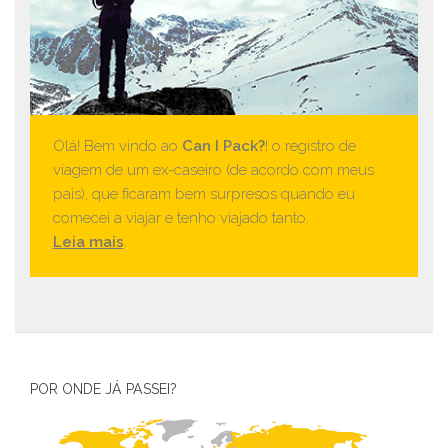
Olá! Bem vindo ao
Can I Pack?
! o registro de
viagem de um ex-caseiro (de acordo com meus
pais), que ficaram bem surpresos quando eu
comecei a viajar e tenho viajado tanto.
Leia mais
.
POR ONDE JÁ PASSEI?