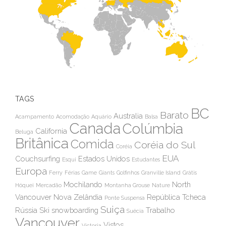
TAGS
BC
Barato
Australia
Acampamento
Acomodação
Aquário
Balsa
Canada
Colúmbia
California
Beluga
Britânica
Comida
Coréia do Sul
Coréia
EUA
Couchsurfing
Estados Unidos
Esqui
Estudantes
Europa
Ferry
Férias
Game
Giants
Golfinhos
Granville Island
Grátis
Mochilando
North
Hóquei
Mercadão
Montanha Grouse
Nature
Vancouver
Nova Zelândia
República Tcheca
Ponte Suspensa
Suiça
Rússia
Ski
snowboarding
Trabalho
Suécia
Vancouver
Vistos
Victoria