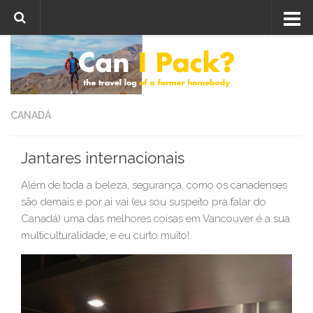
Skip to content
CANADÁ
Jantares internacionais
Além de toda a beleza, segurança, como os canadenses
são demais e por ai vai (eu sou suspeito pra falar do
Canadá) uma das melhores coisas em Vancouver é a sua
multiculturalidade, e eu curto muito!