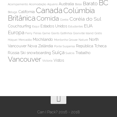
BC
Barato
Australia
Acampamento
Acomodação
Aquário
Balsa
Canada
Colúmbia
California
Beluga
Britânica
Comida
Coréia do Sul
Coréia
EUA
Couchsurfing
Estados Unidos
Esqui
Estudantes
Europa
Ferry
Férias
Game
Giants
Golfinhos
Granville Island
Grátis
Mochilando
North
Hóquei
Mercadão
Montanha Grouse
Nature
Vancouver
Nova Zelândia
República Tcheca
Ponte Suspensa
Suiça
Rússia
Ski
snowboarding
Trabalho
Suécia
Vancouver
Vistos
Victoria
Can I Pack? 2016 - 2018