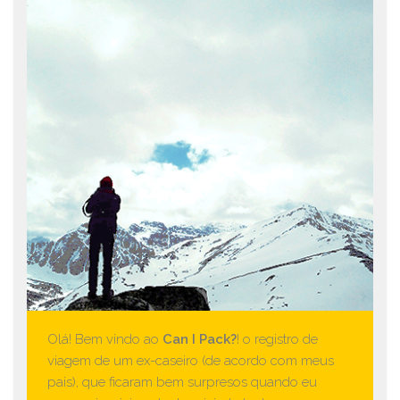
Olá! Bem vindo ao
Can I Pack?
! o registro de
viagem de um ex-caseiro (de acordo com meus
pais), que ficaram bem surpresos quando eu