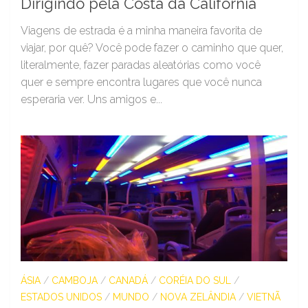
Dirigindo pela Costa da Califórnia
Viagens de estrada é a minha maneira favorita de
viajar, por quê? Você pode fazer o caminho que quer,
literalmente, fazer paradas aleatórias como você
quer e sempre encontra lugares que você nunca
esperaria ver. Uns amigos e...
ÁSIA
/
CAMBOJA
/
CANADÁ
/
CORÉIA DO SUL
/
ESTADOS UNIDOS
/
MUNDO
/
NOVA ZELÂNDIA
/
VIETNÃ