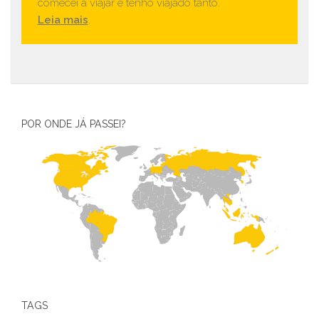
comecei a viajar e tenho viajado tanto.
Leia mais
.
POR ONDE JÁ PASSEI?
TAGS