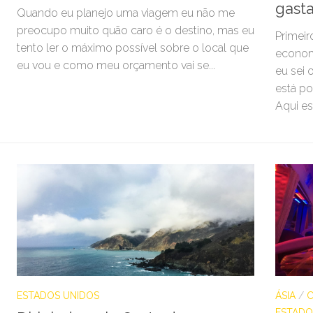
gasta
Quando eu planejo uma viagem eu não me
preocupo muito quão caro é o destino, mas eu
Primeir
tento ler o máximo possível sobre o local que
econom
eu vou e como meu orçamento vai se...
eu sei 
está po
Aqui es
ESTADOS UNIDOS
ÁSIA
/
ESTADO