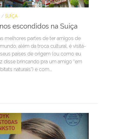
/
SUÍÇA
inos escondidos na Suiça
s melhores partes de ter amigos de
mundo, além da troca cultural, é visitá-
 seus países de origem (ou como eu
z disse brincando pra um amigo “em
itats naturais”) e com...