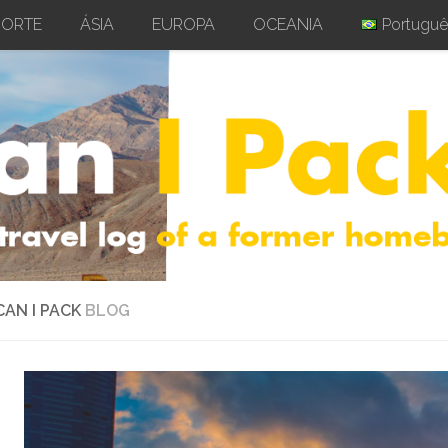
NORTE
ÁSIA
EUROPA
OCEANIA
Portuguê
CAN I PACK
BLOG