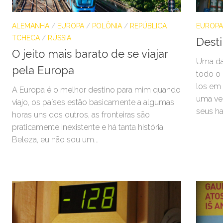
ALEMANHA
/
EUROPA
/
POLÔNIA
/
REPÚBLICA
EUROPA
TCHECA
/
RÚSSIA
Dest
O jeito mais barato de se viajar
Uma da
pela Europa
todo o 
los em
A Europa é o melhor destino para mim quando
uma ve
viajo, os países estão basicamente a algumas
seus hab
horas uns dos outros, as fronteiras são
praticamente inexistente e há tanta história.
Beleza, eu não sou um...