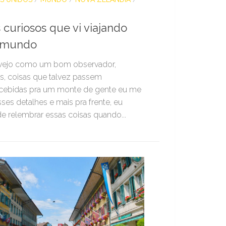
 curiosos que vi viajando
 mundo
vejo como um bom observador,
s, coisas que talvez passem
cebidas pra um monte de gente eu me
sses detalhes e mais pra frente, eu
e relembrar essas coisas quando...