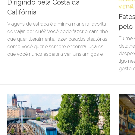
Dirigindo pela Costa da
VIETNÃ
Califórnia
Fatos
Viagens de estrada é a minha maneira favorita
pelo
de viajar, por quê? Você pode fazer o caminho
Eu me 
que quer, literalmente, fazer paradas aleatórias
detalhe
como você quer e sempre encontra lugares
desper
que você nunca esperaria ver. Uns amigos e...
ligo ne
gosto d