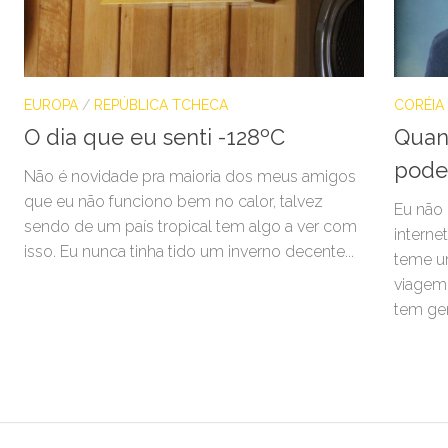
EUROPA
/
REPÚBLICA TCHECA
CORÉIA
O dia que eu senti -128ºC
Quan
pode
Não é novidade pra maioria dos meus amigos
que eu não funciono bem no calor, talvez
Eu não 
sendo de um país tropical tem algo a ver com
interne
isso. Eu nunca tinha tido um inverno decente...
teme u
viagem 
tem gen