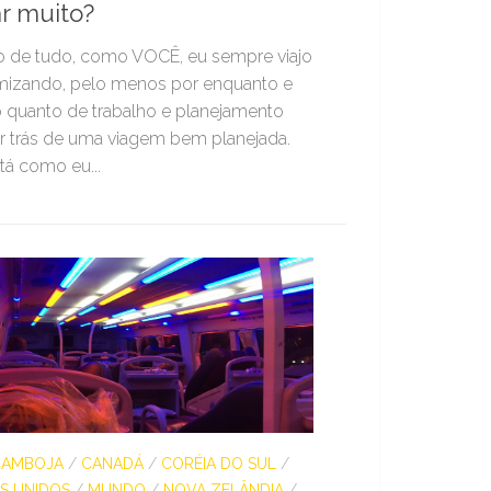
r muito?
o de tudo, como VOCÊ, eu sempre viajo
izando, pelo menos por enquanto e
o quanto de trabalho e planejamento
r trás de uma viagem bem planejada.
tá como eu...
CAMBOJA
/
CANADÁ
/
CORÉIA DO SUL
/
S UNIDOS
/
MUNDO
/
NOVA ZELÂNDIA
/