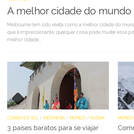
A melhor cidade do mundo p
Melbourne tem sido eleita como a melhor cidade do mundo 
que é impressionante, qualquer coisa pode mudar esse po
melhor cidade...
CORÉIA DO SUL
/
INDÓNESIA
/
MUNDO
/
RÚSSIA
MUNDO
3 países baratos para se viajar
Como