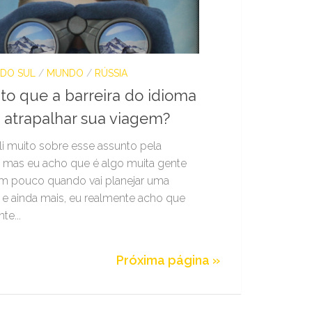
 DO SUL
/
MUNDO
/
RÚSSIA
to que a barreira do idioma
 atrapalhar sua viagem?
li muito sobre esse assunto pela
t mas eu acho que é algo muita gente
m pouco quando vai planejar uma
e ainda mais, eu realmente acho que
te...
Próxima página »