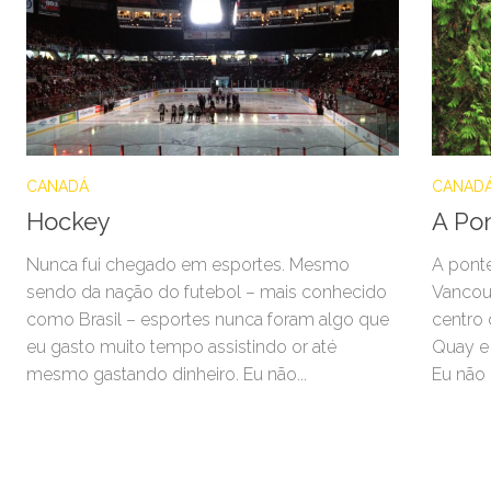
CANADÁ
CANAD
Hockey
A Po
Nunca fui chegado em esportes. Mesmo
A ponte
sendo da nação do futebol – mais conhecido
Vancouv
como Brasil – esportes nunca foram algo que
centro 
eu gasto muito tempo assistindo or até
Quay e
mesmo gastando dinheiro. Eu não...
Eu não e