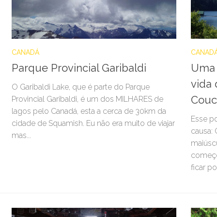
CANADÁ
CANAD
Parque Provincial Garibaldi
Uma 
vida 
O Garibaldi Lake, que é parte do Parque
Couc
Provincial Garibaldi, é um dos MILHARES de
lagos pelo Canadá, esta a cerca de 30km da
Esse po
cidade de Squamish. Eu não era muito de viajar
causa:
mas...
maiúsc
começo
ficar p