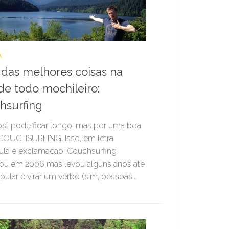
Á
das melhores coisas na
de todo mochileiro:
hsurfing
st pode ficar longo, mas por uma boa
 COUCHSURFING! Isso, em letra
ula e exclamação. Couchsurfing
u em 2006 mas levou alguns anos até
opular e virar um verbo (sim, pessoas...