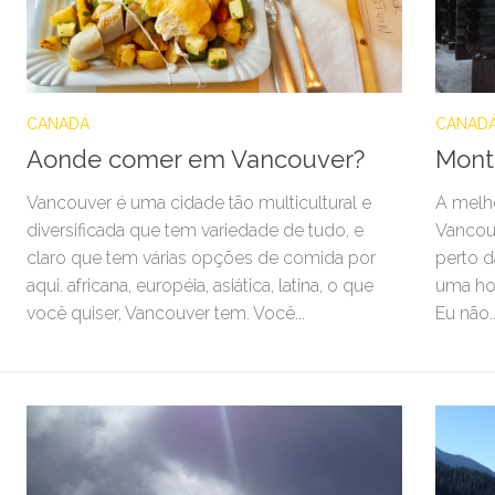
CANADÁ
CANAD
Aonde comer em Vancouver?
Mont
Vancouver é uma cidade tão multicultural e
A melho
diversificada que tem variedade de tudo, e
Vancou
claro que tem várias opções de comida por
perto d
aqui. africana, européia, asiática, latina, o que
uma hor
você quiser, Vancouver tem. Você...
Eu não..