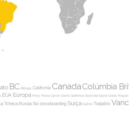
Canada
BC
Colúmbia Bri
ato
California
Beluga
Europa
EUA
s
Ferry
Férias
Game
Giants
Golfinhos
Granville Island
Grátis
Hóquei
Vanc
Suiça
ca Tcheca
Rússia
Ski
snowboarding
Trabalho
Suécia