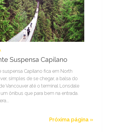
Á
nte Suspensa Capilano
 suspensa Capilano fica em North
er, simples de se chegar, a balsa do
de Vancouver até o terminal Lonsdale
 um ônibus que para bem na entrada.
ra...
Próxima página »