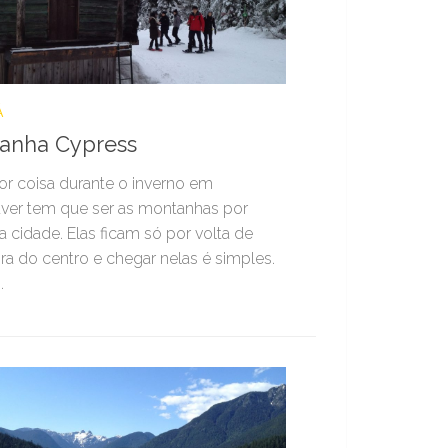
Á
anha Cypress
r coisa durante o inverno em
ver tem que ser as montanhas por
a cidade. Elas ficam só por volta de
a do centro e chegar nelas é simples.
.