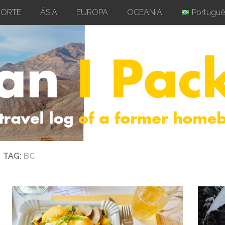
NORTE
ÁSIA
EUROPA
OCEANIA
Portuguê
TAG:
BC