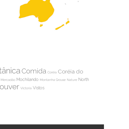
tânica
Comida
Coréia do
Coréia
Mochilando
North
Mercadão
Montanha Grouse
Nature
ouver
Vistos
Victoria