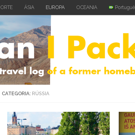
NORTE
ÁSIA
EUROPA
OCEANIA
Portuguê
CATEGORIA:
RÚSSIA