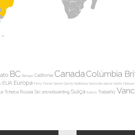
Canada
BC
Colúmbia Bri
ato
California
Beluga
Europa
EUA
s
Ferry
Férias
Game
Giants
Golfinhos
Granville Island
Grátis
Hóquei
Vanc
Suiça
ca Tcheca
Rússia
Ski
snowboarding
Trabalho
Suécia