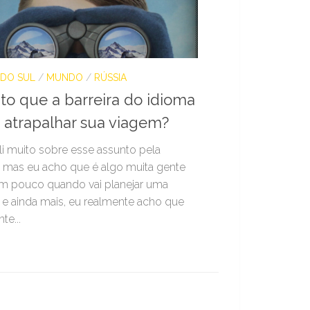
 DO SUL
/
MUNDO
/
RÚSSIA
to que a barreira do idioma
 atrapalhar sua viagem?
li muito sobre esse assunto pela
t mas eu acho que é algo muita gente
m pouco quando vai planejar uma
e ainda mais, eu realmente acho que
te...