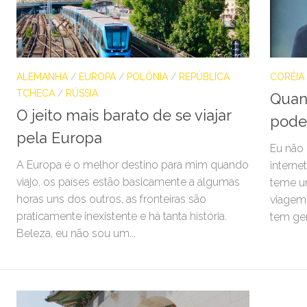
ALEMANHA
/
EUROPA
/
POLÔNIA
/
REPÚBLICA
CORÉIA
TCHECA
/
RÚSSIA
Quan
O jeito mais barato de se viajar
pode
pela Europa
Eu não 
A Europa é o melhor destino para mim quando
interne
viajo, os países estão basicamente a algumas
teme u
horas uns dos outros, as fronteiras são
viagem 
praticamente inexistente e há tanta história.
tem gen
Beleza, eu não sou um...