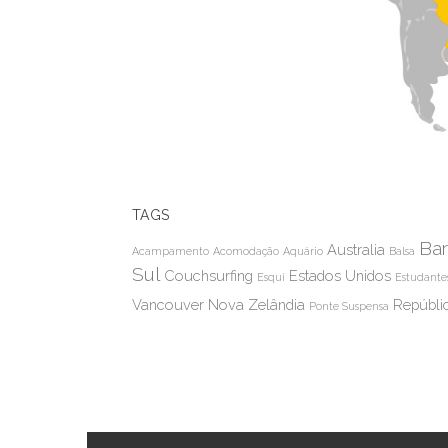
TAGS
Bar
Australia
Acampamento
Acomodação
Aquário
Balsa
Sul
Couchsurfing
Estados Unidos
Esqui
Estudante
Vancouver
Nova Zelândia
Repúbli
Ponte Suspensa