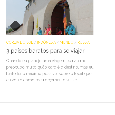
CORÉIA DO SUL
/
INDÓNESIA
/
MUNDO
/
RÚSSIA
3 países baratos para se viajar
Quando eu planejo uma viagem eu não me
preocupo muito quão caro é o destino, mas eu
tento ler o máximo possível sobre o local que
eu vou e como meu orçamento vai se...