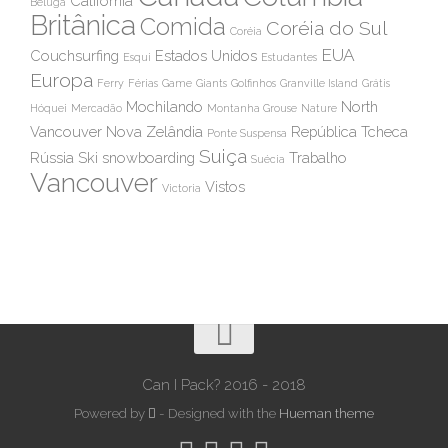
California
Beluga
Britânica
Comida
Coréia do Sul
Coréia
EUA
Couchsurfing
Estados Unidos
Esqui
Estudantes
Europa
Ferry
Férias
Game
Giants
Golfinhos
Granville Island
Grátis
Mochilando
North
Hóquei
Mercadão
Montanha Grouse
Nature
Vancouver
Nova Zelândia
República Tcheca
Ponte Suspensa
Suiça
Rússia
Ski
snowboarding
Trabalho
Suécia
Vancouver
Vistos
Victoria
Can I Pack? 2016 - 2018
Powered by
- Designed with the
Hueman theme