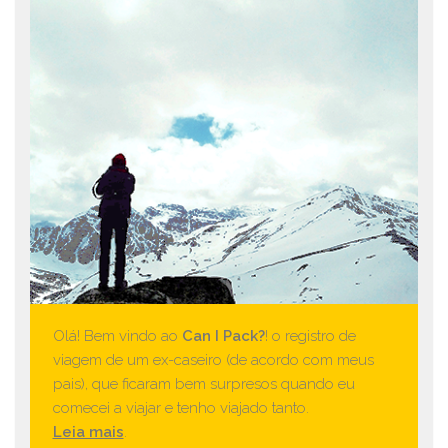
Olá! Bem vindo ao
Can I Pack?
! o registro de
viagem de um ex-caseiro (de acordo com meus
pais), que ficaram bem surpresos quando eu
comecei a viajar e tenho viajado tanto.
Leia mais
.