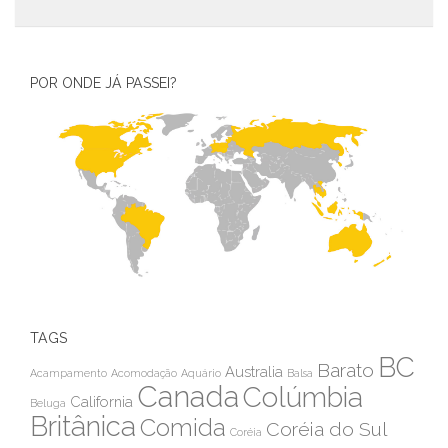
POR ONDE JÁ PASSEI?
TAGS
BC
Barato
Australia
Acampamento
Acomodação
Aquário
Balsa
Canada
Colúmbia
California
Beluga
Britânica
Comida
Coréia do Sul
Coréia