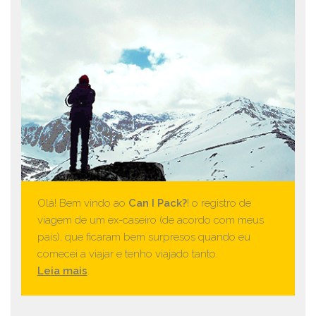
Olá! Bem vindo ao
Can I Pack?
! o registro de
viagem de um ex-caseiro (de acordo com meus
pais), que ficaram bem surpresos quando eu
comecei a viajar e tenho viajado tanto.
Leia mais
.