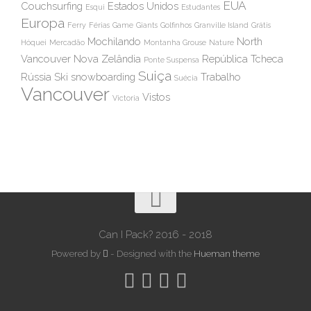
EUA
Couchsurfing
Estados Unidos
Esqui
Estudantes
Europa
Ferry
Férias
Game
Giants
Golfinhos
Granville Island
Grátis
Mochilando
North
Hóquei
Mercadão
Montanha Grouse
Nature
Vancouver
Nova Zelândia
República Tcheca
Ponte Suspensa
Suiça
Rússia
Ski
snowboarding
Trabalho
Suécia
Vancouver
Vistos
Victoria
Can I Pack? 2016 - 2018
Powered by
- Designed with the
Hueman theme