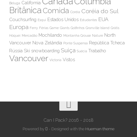
Canada
Colúmbia
California
Beluga
Britânica
Comida
Coréia do Sul
Coréia
EUA
Couchsurfing
Estados Unidos
Esqui
Estudantes
Europa
Ferry
Férias
Game
Giants
Golfinhos
Granville Island
Grátis
Mochilando
North
Hóquei
Mercadão
Montanha Grouse
Nature
Vancouver
Nova Zelândia
República Tcheca
Ponte Suspensa
Suiça
Rússia
Ski
snowboarding
Trabalho
Suécia
Vancouver
Vistos
Victoria
Can I Pack? 2016 - 2018
Powered by
- Designed with the
Hueman theme