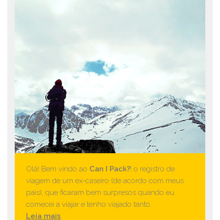
Olá! Bem vindo ao
Can I Pack?
! o registro de
viagem de um ex-caseiro (de acordo com meus
pais), que ficaram bem surpresos quando eu
comecei a viajar e tenho viajado tanto.
Leia mais
.