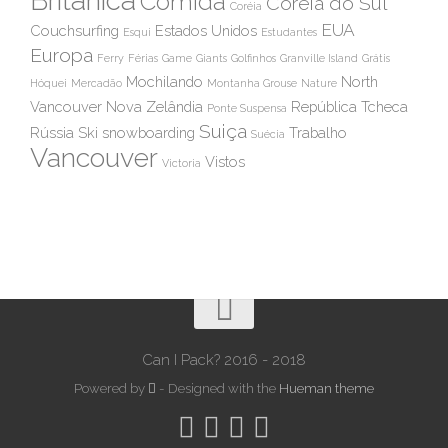
Britânica
Comida
Coréia do Sul
Coréia
EUA
Couchsurfing
Estados Unidos
Esqui
Estudantes
Europa
Ferry
Férias
Game
Giants
Golfinhos
Granville Island
Grátis
Mochilando
North
Hóquei
Mercadão
Montanha Grouse
Nature
Vancouver
Nova Zelândia
República Tcheca
Ponte Suspensa
Suiça
Rússia
Ski
snowboarding
Trabalho
Suécia
Vancouver
Vistos
Victoria
Can I Pack? 2016 - 2018
Powered by
- Designed with the
Hueman theme