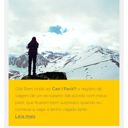
Olá! Bem vindo ao
Can I Pack?
! o registro de
viagem de um ex-caseiro (de acordo com meus
pais), que ficaram bem surpresos quando eu
comecei a viajar e tenho viajado tanto.
Leia mais
.