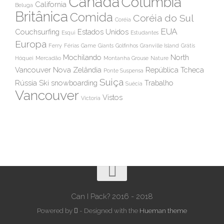
Canada
Colúmbia
California
Beluga
Britânica
Comida
Coréia do Sul
Coréia
EUA
Couchsurfing
Estados Unidos
Esqui
Estudantes
Europa
Ferry
Férias
Game
Giants
Golfinhos
Granville Island
Grátis
Mochilando
North
Hóquei
Mercadão
Montanha Grouse
Nature
Vancouver
Nova Zelândia
República Tcheca
Ponte Suspensa
Suiça
Rússia
Ski
snowboarding
Trabalho
Suécia
Vancouver
Vistos
Victoria
Can I Pack? 2016 - 2018
Powered by
- Designed with the
Hueman theme