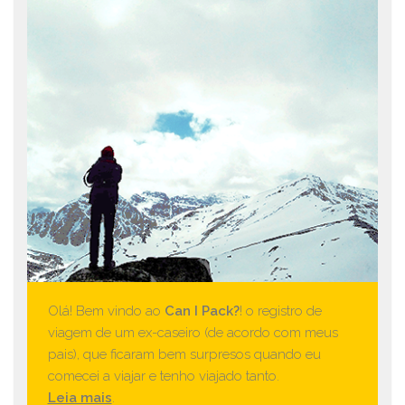
Olá! Bem vindo ao
Can I Pack?
! o registro de
viagem de um ex-caseiro (de acordo com meus
pais), que ficaram bem surpresos quando eu
comecei a viajar e tenho viajado tanto.
Leia mais
.