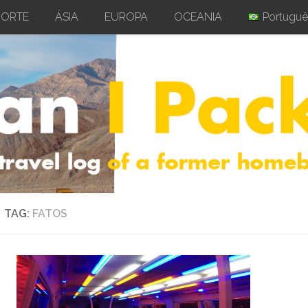
NORTE
ÁSIA
EUROPA
OCEANIA
Portuguê
TAG:
FATOS