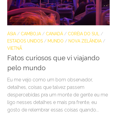
ÁSIA
/
CAMBOJA
/
CANADÁ
/
CORÉIA DO SUL
/
ESTADOS UNIDOS
/
MUNDO
/
NOVA ZELÂNDIA
/
VIETNÃ
Fatos curiosos que vi viajando
pelo mundo
Eu me vejo como um bom observador,
detalhes, coisas que talvez passem
despercebidas pra um monte de gente eu me
ligo nesses detalhes e mais pra frente, eu
gosto de relembrar essas coisas quando...