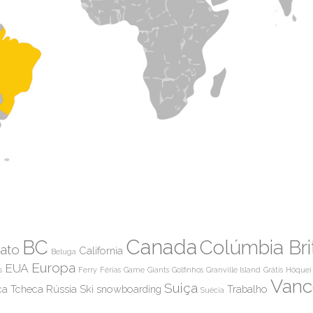
Canada
BC
Colúmbia Bri
ato
California
Beluga
Europa
EUA
s
Ferry
Férias
Game
Giants
Golfinhos
Granville Island
Grátis
Hóquei
Vanc
Suiça
ca Tcheca
Rússia
Ski
snowboarding
Trabalho
Suécia