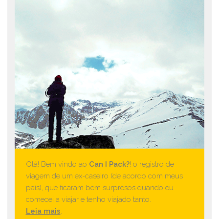
Olá! Bem vindo ao
Can I Pack?
! o registro de
viagem de um ex-caseiro (de acordo com meus
pais), que ficaram bem surpresos quando eu
comecei a viajar e tenho viajado tanto.
Leia mais
.