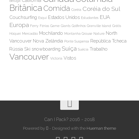
California
Beluga
Britânica
Comida
Coréia do Sul
Coréia
EUA
Couchsurfing
Estados Unidos
Esqui
Estudantes
Europa
Ferry
Férias
Game
Giants
Golfinhos
Granville Island
Grátis
Mochilando
North
Hóquei
Mercadão
Montanha Grouse
Nature
Vancouver
Nova Zelândia
República Tcheca
Ponte Suspensa
Suiça
Rússia
Ski
snowboarding
Trabalho
Suécia
Vancouver
Vistos
Victoria
Can I Pack? 2016 - 2018
Powered by
- Designed with the
Hueman theme