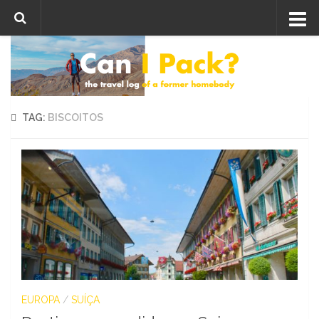
Skip to content
TAG:
BISCOITOS
EUROPA
/
SUÍÇA